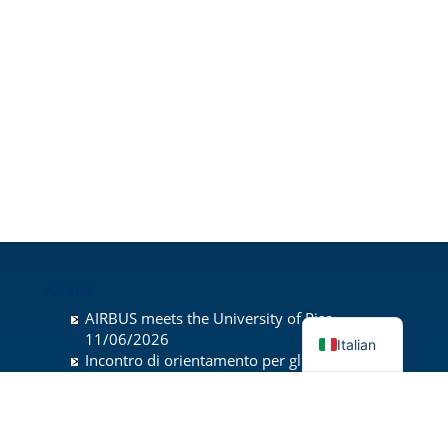
AVVISI
AIRBUS meets the University of Pisa
11/06/2026
Italian
Incontro di orientamento per gli studenti del
terzo anno triennale
28/05/2026
Presentazione dell’offerta formativa dei corsi
di laurea magistrale
19/05/2026